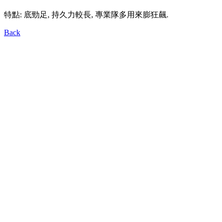
特點: 底勁足, 持久力較長, 專業隊多用來膨狂飆.
Back