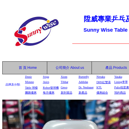
陞威專業乒乓
Sunny Wise Table
首 頁
Home
公司簡介
About us
產品
Products
Donic
Stiga
Xiom
Butterfly
Nittaku
Yasaka
Mizuno
Asics
Tibhar
Addidas
Lining李寧
DHS
紅雙喜
品牌及分類:
Gewo
Dr. Neubauer
KTL
Palio拍里奧
Table
球檯
Robot
發球機
團購優惠
每月優惠
新到貨品
新產品
優惠組合
預約商品