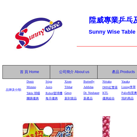
陞威專業乒乓
Sunny Wise Table
首 頁
Home
公司簡介
About us
產品
Products
Donic
Stiga
Xiom
Butterfly
Nittaku
Yasaka
Mizuno
Asics
Tibhar
Addidas
Lining李寧
DHS
紅雙喜
品牌及分類:
Gewo
Dr. Neubauer
KTL
Palio拍里奧
Table
球檯
Robot
發球機
團購優惠
每月優惠
新到貨品
新產品
優惠組合
預約商品