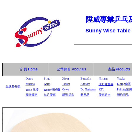
陞威專業乒乓
Sunny Wise Table
首 頁
Home
公司簡介
About us
產品
Products
Donic
Stiga
Xiom
Butterfly
Nittaku
Yasaka
Mizuno
Asics
Tibhar
Addidas
Lining李寧
DHS
紅雙喜
品牌及分類:
Gewo
Dr. Neubauer
KTL
Palio拍里奧
Table
球檯
Robot
發球機
團購優惠
每月優惠
新到貨品
新產品
優惠組合
預約商品