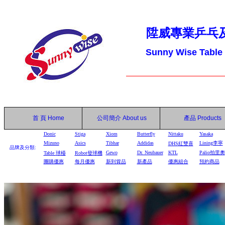
陞威專業乒乓
Sunny Wise Table
首 頁
Home
公司簡介
About us
產品
Products
Donic
Stiga
Xiom
Butterfly
Nittaku
Yasaka
Mizuno
Asics
Tibhar
Addidas
Lining李寧
DHS
紅雙喜
品牌及分類:
Gewo
Dr. Neubauer
KTL
Palio拍里奧
Table
球檯
Robot
發球機
團購優惠
每月優惠
新到貨品
新產品
優惠組合
預約商品