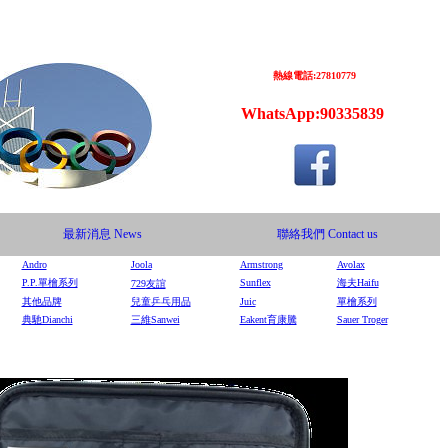
熱線電話:27810779
WhatsApp:90335839
最新消息
News
聯絡我們
Contact us
Andro
Joola
Armstrong
Avolax
P.P.單檜系列
Sunflex
海夫Haifu
729
友誼
其他品牌
兒童乒乓用品
Juic
單檜系列
典馳Dianchi
三維Sanwei
Eakent育康騰
Sauer Troger