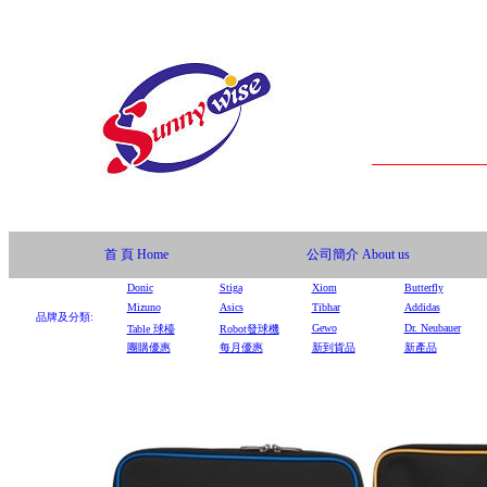
首 頁
Home
公司簡介
About us
Donic
Stiga
Xiom
Butterfly
Mizuno
Asics
Tibhar
Addidas
品牌及分類:
Gewo
Dr. Neubauer
Table
球檯
Robot
發球機
團購優惠
每月優惠
新到貨品
新產品