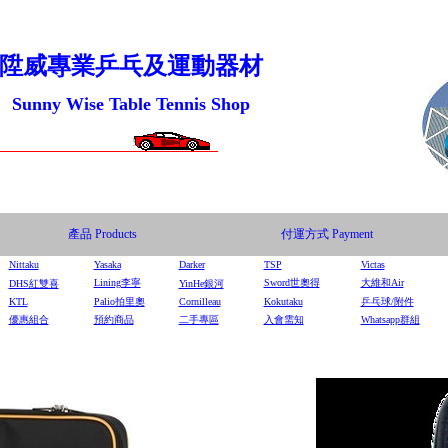
陞威專業乒乓及運動器材
Sunny Wise Table Tennis Shop
產品
Products
付運方式
Payment
Nittaku
Yasaka
Darker
TSP
Victas
Lining李寧
Sword世奧得
大維和Air
DHS
紅雙喜
YinHe
銀河
KTL
Palio拍里奧
Cornilleau
Kokutaku
乒乓球/附件
優惠組合
預約商品
二手專區
入會需知
Whatsapp群組