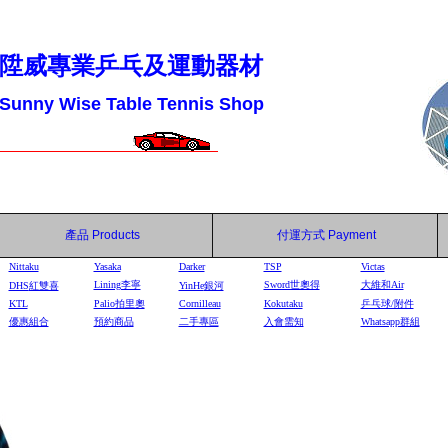
陞威專業乒乓及運動器材
Sunny Wise Table Tennis Shop
產品
Products
付運方式
Payment
Nittaku
Yasaka
Darker
TSP
Victas
Lining李寧
Sword世奧得
大維和Air
DHS
紅雙喜
YinHe
銀河
KTL
Palio拍里奧
Cornilleau
Kokutaku
乒乓球/附件
優惠組合
預約商品
二手專區
入會需知
Whatsapp群組