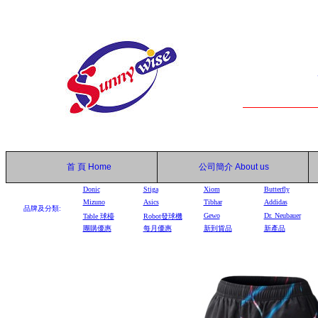
首 頁
Home
公司簡介
About us
Donic
Stiga
Xiom
Butterfly
Mizuno
Asics
Tibhar
Addidas
品牌及分類:
Gewo
Dr. Neubauer
Table
球檯
Robot
發球機
團購優惠
每月優惠
新到貨品
新產品