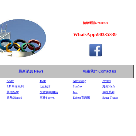
熱線電話:27810779
WhatsApp:90335839
最新消息
News
聯絡我們
Contact us
Andro
Joola
Armstrong
Avolax
P.P.單檜系列
Sunflex
海夫Haifu
729
友誼
其他品牌
兒童乒乓用品
Juic
單檜系列
典馳Dianchi
三維Sanwei
Eakent育康騰
Sauer Troger