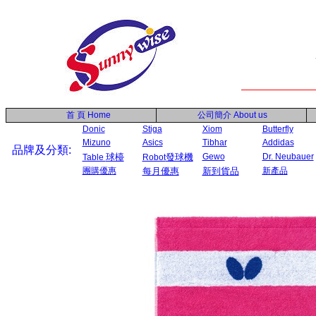
首 頁
Home
公司簡介
About us
Donic
Stiga
Xiom
Butterfly
Mizuno
Asics
Tibhar
Addidas
品牌及分類:
球檯
發球機
Gewo
Dr. Neubauer
Table
Robot
團購優惠
每月優惠
新到貨品
新產品