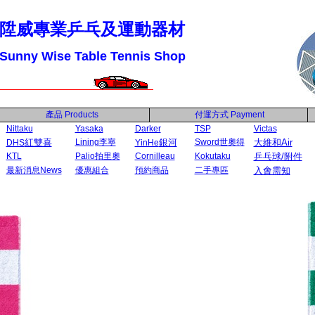
陞威專業乒乓及運動器材
Sunny Wise Table Tennis Shop
產品
Products
付運方式
Payment
Nittaku
Yasaka
Darker
TSP
Victas
紅雙喜
Lining李寧
銀河
Sword世奧得
大維和Air
DHS
YinHe
KTL
Palio拍里奧
Cornilleau
Kokutaku
乒乓球/附件
最新消息News
優惠組合
預約商品
二手專區
入會需知