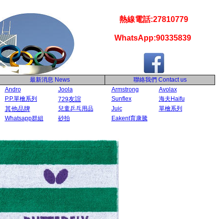
熱線電話:27810779
WhatsApp:90335839
最新消息
News
聯絡我們
Contact us
Andro
Joola
Armstrong
Avolax
P.P.單檜系列
友誼
Sunflex
海夫Haifu
729
其他品牌
兒童乒乓用品
Juic
單檜系列
Whatsapp群組
砂拍
Eakent育康騰