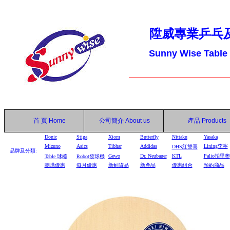
陞威專業乒乓
Sunny Wise Table
首 頁
Home
公司簡介
About us
產品
Products
Donic
Stiga
Xiom
Butterfly
Nittaku
Yasaka
Mizuno
Asics
Tibhar
Addidas
Lining李寧
DHS
紅雙喜
品牌及分類:
Gewo
Dr. Neubauer
KTL
Palio拍里奧
Table
球檯
Robot
發球機
團購優惠
每月優惠
新到貨品
新產品
優惠組合
預約商品