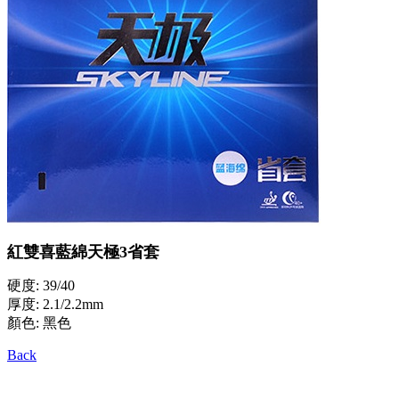
紅雙喜藍綿天極3省套
硬度: 39/40
厚度: 2.1/2.2mm
顏色: 黑色
Back