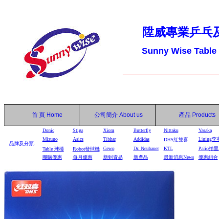
陞威專業乒乓
Sunny Wise Table
首 頁
Home
公司簡介
About us
產品
Products
Donic
Stiga
Xiom
Butterfly
Nittaku
Yasaka
Mizuno
Asics
Tibhar
Addidas
Lining李
DHS
紅雙喜
品牌及分類:
Gewo
Dr. Neubauer
KTL
Palio拍
Table
球檯
Robot
發球機
團購優惠
每月優惠
新到貨品
新產品
最新消息News
優惠組合