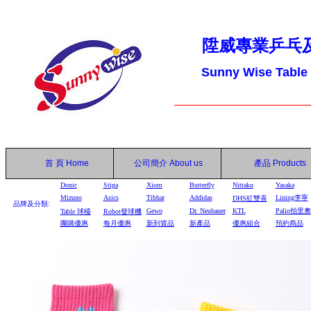
陞威專業乒乓
Sunny Wise Table
首 頁
Home
公司簡介
About us
產品
Products
Donic
Stiga
Xiom
Butterfly
Nittaku
Yasaka
Mizuno
Asics
Tibhar
Addidas
Lining李寧
DHS
紅雙喜
品牌及分類:
Gewo
Dr. Neubauer
KTL
Palio拍里奧
Table
球檯
Robot
發球機
團購優惠
每月優惠
新到貨品
新產品
優惠組合
預約商品