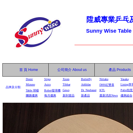
陞威專業乒乓
Sunny Wise Table
首 頁
Home
公司簡介
About us
產品
Products
Donic
Stiga
Xiom
Butterfly
Nittaku
Yasaka
Mizuno
Asics
Tibhar
Addidas
Lining李
DHS
紅雙喜
品牌及分類:
Gewo
Dr. Neubauer
KTL
Palio拍
Table
球檯
Robot
發球機
團購優惠
每月優惠
新到貨品
新產品
最新消息News
優惠組合