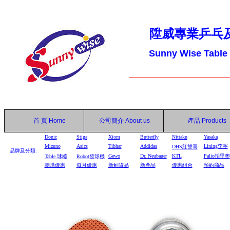
陞威專業乒乓
Sunny Wise Table
首 頁
Home
公司簡介
About us
產品
Products
Donic
Stiga
Xiom
Butterfly
Nittaku
Yasaka
Mizuno
Asics
Tibhar
Addidas
Lining李寧
DHS
紅雙喜
品牌及分類:
Gewo
Dr. Neubauer
KTL
Palio拍里奧
Table
球檯
Robot
發球機
團購優惠
每月優惠
新到貨品
新產品
優惠組合
預約商品