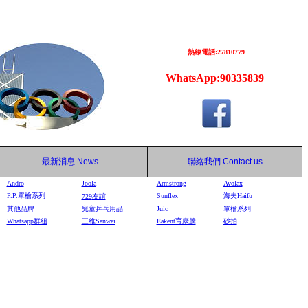
熱線電話:27810779
WhatsApp:90335839
最新消息
News
聯絡我們
Contact us
Andro
Joola
Armstrong
Avolax
P.P.單檜系列
Sunflex
海夫Haifu
729
友誼
其他品牌
兒童乒乓用品
Juic
單檜系列
Whatsapp群組
三維Sanwei
Eakent育康騰
砂拍