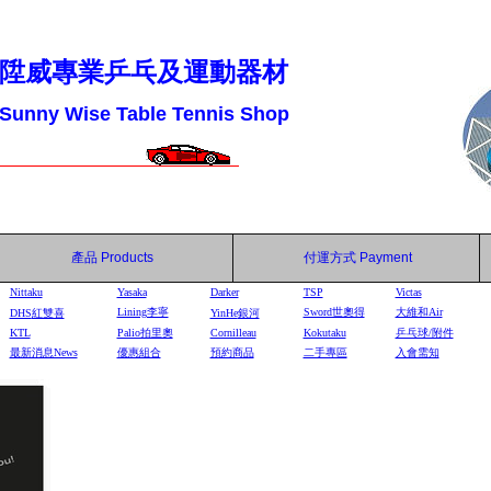
陞威專業乒乓及運動器材
Sunny Wise Table Tennis Shop
產品
Products
付運方式
Payment
Nittaku
Yasaka
Darker
TSP
Victas
Lining李寧
Sword世奧得
大維和Air
DHS
紅雙喜
YinHe
銀河
KTL
Palio拍里奧
Cornilleau
Kokutaku
乒乓球/附件
最新消息News
優惠組合
預約商品
二手專區
入會需知