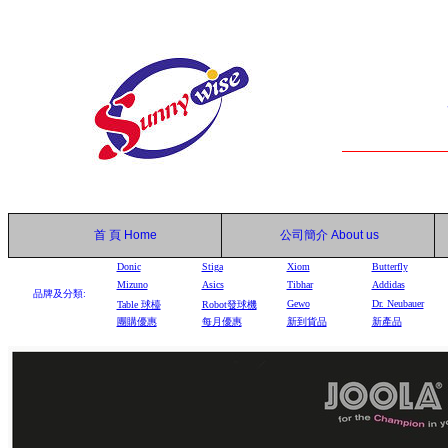
首 頁
Home
公司簡介
About us
Donic
Stiga
Xiom
Butterfly
Mizuno
Asics
Tibhar
Addidas
品牌及分類:
Gewo
Dr. Neubauer
Table
球檯
Robot
發球機
團購優惠
每月優惠
新到貨品
新產品