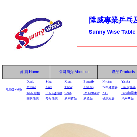
陞威專業乒乓
Sunny Wise Table
首 頁
Home
公司簡介
About us
產品
Products
Donic
Stiga
Xiom
Butterfly
Nittaku
Yasaka
Mizuno
Asics
Tibhar
Addidas
Lining李寧
DHS
紅雙喜
品牌及分類:
Gewo
Dr. Neubauer
KTL
Palio拍里奧
Table
球檯
Robot
發球機
團購優惠
每月優惠
新到貨品
新產品
優惠組合
預約商品