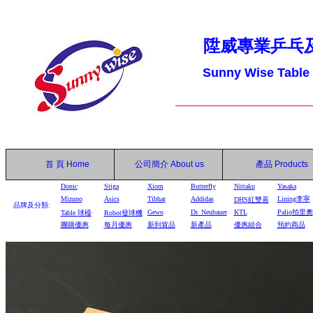
陞威專業乒乓
Sunny Wise Table
首 頁
Home
公司簡介
About us
產品
Products
Donic
Stiga
Xiom
Butterfly
Nittaku
Yasaka
Mizuno
Asics
Tibhar
Addidas
Lining李寧
DHS
紅雙喜
品牌及分類:
Gewo
Dr. Neubauer
KTL
Palio拍里奧
Table
球檯
Robot
發球機
團購優惠
每月優惠
新到貨品
新產品
優惠組合
預約商品