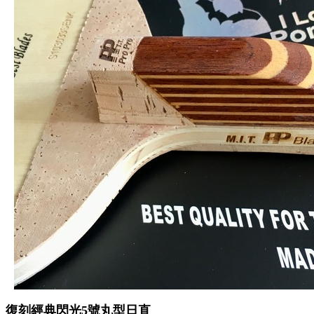
復刻經典閃光5號丸型日直