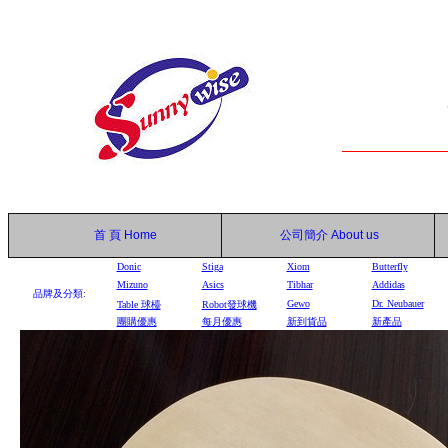
首 頁
Home
公司簡介
About us
Donic
Stiga
Xiom
Butterfly
Mizuno
Asics
Tibhar
Addidas
品牌及分類:
Gewo
Dr. Neubauer
Table
球檯
Robot
發球機
團購優惠
每月優惠
新到貨品
新產品