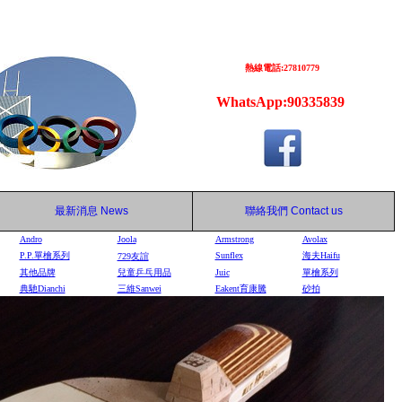
熱線電話:27810779
WhatsApp:90335839
最新消息
News
聯絡我們
Contact us
Andro
Joola
Armstrong
Avolax
P.P.單檜系列
Sunflex
海夫Haifu
729
友誼
其他品牌
兒童乒乓用品
Juic
單檜系列
典馳Dianchi
三維Sanwei
Eakent育康騰
砂拍