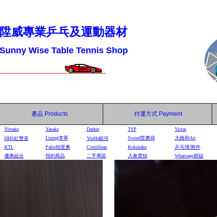
陞威專業乒乓及運動器材
Sunny Wise Table Tennis Shop
產品
Products
付運方式
Payment
Nittaku
Yasaka
Darker
TSP
Victas
Lining李寧
Sword世奧得
大維和Air
DHS
紅雙喜
YinHe
銀河
KTL
Palio拍里奧
Cornilleau
Kokutaku
乒乓球/附件
優惠組合
預約商品
二手專區
入會需知
Whatsapp群組