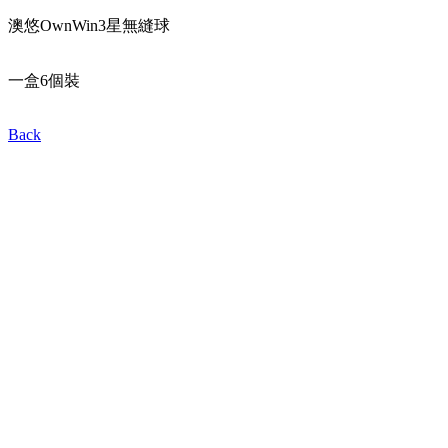
澳悠OwnWin3星無縫球
一盒6個裝
Back