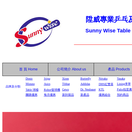
陞威專業乒乓
Sunny Wise Table
首 頁
Home
公司簡介
About us
產品
Products
Donic
Stiga
Xiom
Butterfly
Nittaku
Yasaka
Mizuno
Asics
Tibhar
Addidas
Lining李寧
DHS
紅雙喜
品牌及分類:
Gewo
Dr. Neubauer
KTL
Palio拍里奧
Table
球檯
Robot
發球機
團購優惠
每月優惠
新到貨品
新產品
優惠組合
預約商品