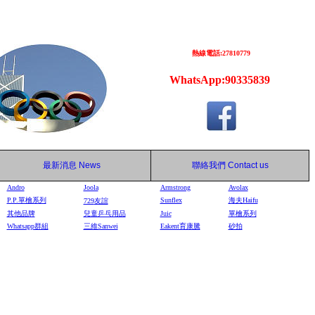
熱線電話:27810779
WhatsApp:90335839
最新消息
News
聯絡我們
Contact us
Andro
Joola
Armstrong
Avolax
P.P.單檜系列
Sunflex
海夫Haifu
729
友誼
其他品牌
兒童乒乓用品
Juic
單檜系列
Whatsapp群組
三維Sanwei
Eakent育康騰
砂拍