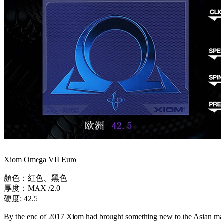
Xiom Omega VII Euro
顏色：紅色、黑色
厚度：MAX /2.0
硬度: 42.5
By the end of 2017 Xiom had brought something new to the Asian mark