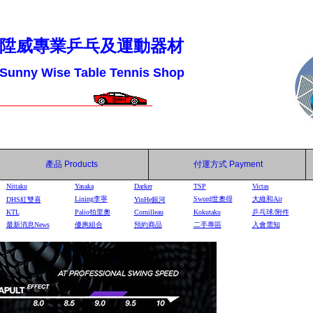
陞威專業乒乓及運動器材
Sunny Wise Table Tennis Shop
產品
Products
付運方式
Payment
Nittaku
Yasaka
Darker
TSP
Victas
Lining李寧
Sword世奧得
大維和Air
DHS
紅雙喜
YinHe
銀河
KTL
Palio拍里奧
Cornilleau
Kokutaku
乒乓球/附件
最新消息News
優惠組合
預約商品
二手專區
入會需知