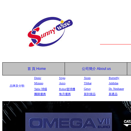
首 頁
Home
公司簡介
About us
Donic
Stiga
Xiom
Butterfly
Mizuno
Asics
Tibhar
Addidas
品牌及分類:
Gewo
Dr. Neubauer
Table
球檯
Robot
發球機
團購優惠
每月優惠
新到貨品
新產品