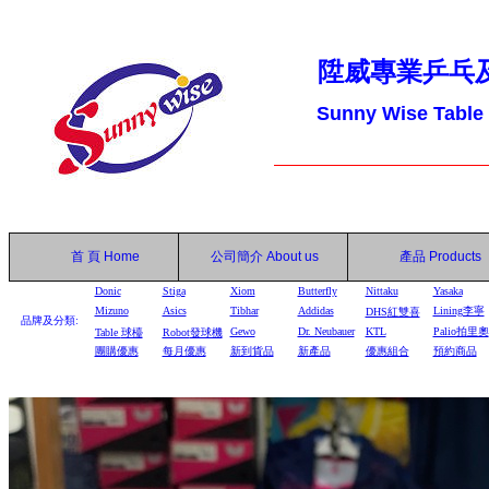
陞威專業乒乓
Sunny Wise Table
首 頁
Home
公司簡介
About us
產品
Products
Donic
Stiga
Xiom
Butterfly
Nittaku
Yasaka
Mizuno
Asics
Tibhar
Addidas
Lining李寧
DHS
紅雙喜
品牌及分類:
Gewo
Dr. Neubauer
KTL
Palio拍里奧
Table
球檯
Robot
發球機
團購優惠
每月優惠
新到貨品
新產品
優惠組合
預約商品