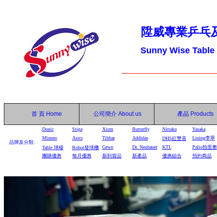
陞威專業乒乓
Sunny Wise Table
首 頁
Home
公司簡介
About us
產品
Products
Donic
Stiga
Xiom
Butterfly
Nittaku
Yasaka
Mizuno
Asics
Tibhar
Addidas
Lining李寧
DHS
紅雙喜
品牌及分類:
Gewo
Dr. Neubauer
KTL
Palio拍里奧
Table
球檯
Robot
發球機
團購優惠
每月優惠
新到貨品
新產品
優惠組合
預約商品