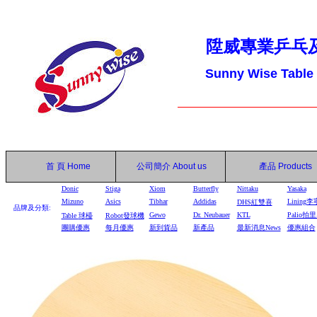
陞威專業乒乓
Sunny Wise Table
首 頁
Home
公司簡介
About us
產品
Products
Donic
Stiga
Xiom
Butterfly
Nittaku
Yasaka
Mizuno
Asics
Tibhar
Addidas
Lining李
DHS
紅雙喜
品牌及分類:
Gewo
Dr. Neubauer
KTL
Palio拍
Table
球檯
Robot
發球機
團購優惠
每月優惠
新到貨品
新產品
最新消息News
優惠組合