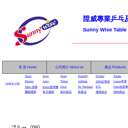
陞威專業乒乓
Sunny Wise Table
首 頁
Home
公司簡介
About us
產品
Products
Donic
Stiga
Xiom
Butterfly
Nittaku
Yasaka
Mizuno
Asics
Tibhar
Addidas
Lining李寧
DHS
紅雙喜
品牌及分類:
Gewo
Dr. Neubauer
KTL
Palio拍里奧
Table
球檯
Robot
發球機
團購優惠
每月優惠
新到貨品
新產品
優惠組合
預約商品