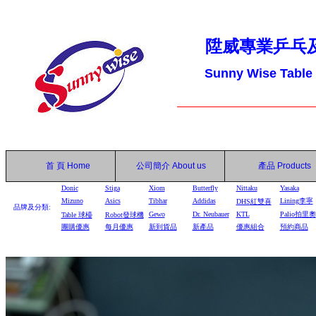
陞威專業乒乓
Sunny Wise Table
首 頁
Home
公司簡介
About us
產品
Products
Donic
Stiga
Xiom
Butterfly
Nittaku
Yasaka
Mizuno
Asics
Tibhar
Addidas
Lining李寧
DHS
紅雙喜
品牌及分類:
Gewo
Dr. Neubauer
KTL
Palio拍里奧
Table
球檯
Robot
發球機
團購優惠
每月優惠
新到貨品
新產品
優惠組合
預約商品