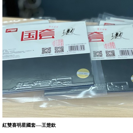
紅雙喜明星國套----王楚欽