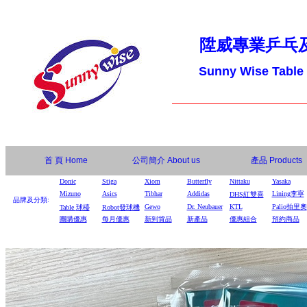
陞威專業乒乓
Sunny Wise Table
首 頁
Home
公司簡介
About us
產品
Products
Donic
Stiga
Xiom
Butterfly
Nittaku
Yasaka
Mizuno
Asics
Tibhar
Addidas
Lining李寧
DHS
紅雙喜
品牌及分類:
Gewo
Dr. Neubauer
KTL
Palio拍里奧
Table
球檯
Robot
發球機
團購優惠
每月優惠
新到貨品
新產品
優惠組合
預約商品