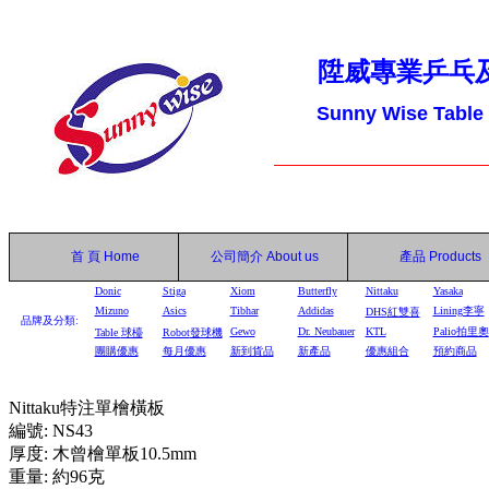
陞威專業乒乓
Sunny Wise Table
首 頁
Home
公司簡介
About us
產品
Products
Donic
Stiga
Xiom
Butterfly
Nittaku
Yasaka
Mizuno
Asics
Tibhar
Addidas
Lining李寧
DHS
紅雙喜
品牌及分類:
Gewo
Dr. Neubauer
KTL
Palio拍里奧
Table
球檯
Robot
發球機
團購優惠
每月優惠
新到貨品
新產品
優惠組合
預約商品
Nittaku特注單檜橫板
編號: NS43
厚度: 木曾檜單板10.5mm
重量: 約96克