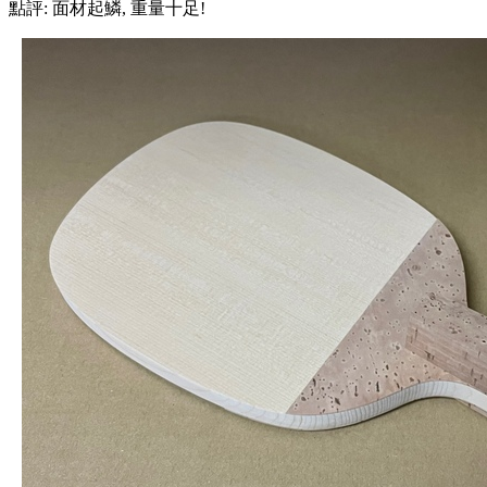
點評: 面材起鱗, 重量十足!