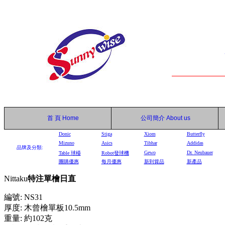
首 頁
Home
公司簡介
About us
Donic
Stiga
Xiom
Butterfly
Mizuno
Asics
Tibhar
Addidas
品牌及分類:
Gewo
Dr. Neubauer
Table
球檯
Robot
發球機
團購優惠
每月優惠
新到貨品
新產品
Nittaku
特注單檜日直
編號: NS31
厚度: 木曾檜單板10.5mm
重量: 約102克