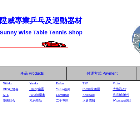
陞威專業乒乓及運動器材
Sunny Wise Table Tennis Shop
產品
Products
付運方式
Payment
Nittaku
Yasaka
Darker
TSP
Victas
Lining李寧
Sword世奧得
大維和Air
DHS
紅雙喜
YinHe
銀河
KTL
Palio拍里奧
Cornilleau
Kokutaku
乒乓球/附件
優惠組合
預約商品
二手專區
入會需知
Whatsapp群組