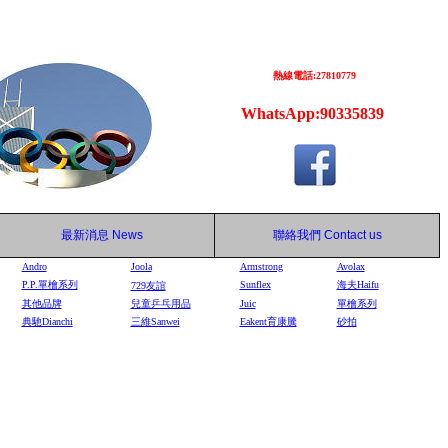
熱線電話:27810779
WhatsApp:90335839
最新消息
News
聯絡我們
Contact us
Andro
Joola
Armstrong
Avolax
P.P.單檜系列
Sunflex
海夫Haifu
729
友誼
其他品牌
兒童乒乓用品
Juic
單檜系列
典馳Dianchi
三維Sanwei
Eakent育康騰
砂拍