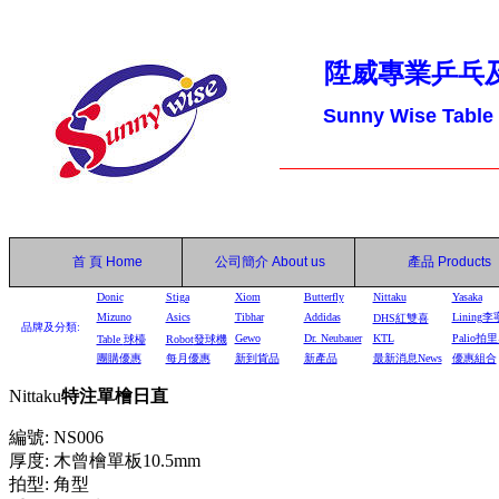
陞威專業乒乓
Sunny Wise Table
首 頁
Home
公司簡介
About us
產品
Products
Donic
Stiga
Xiom
Butterfly
Nittaku
Yasaka
Mizuno
Asics
Tibhar
Addidas
Lining李
DHS
紅雙喜
品牌及分類:
Gewo
Dr. Neubauer
KTL
Palio拍
Table
球檯
Robot
發球機
團購優惠
每月優惠
新到貨品
新產品
最新消息News
優惠組合
Nittaku
特注單檜日直
編號: NS006
厚度: 木曾檜單板10.5mm
拍型: 角型