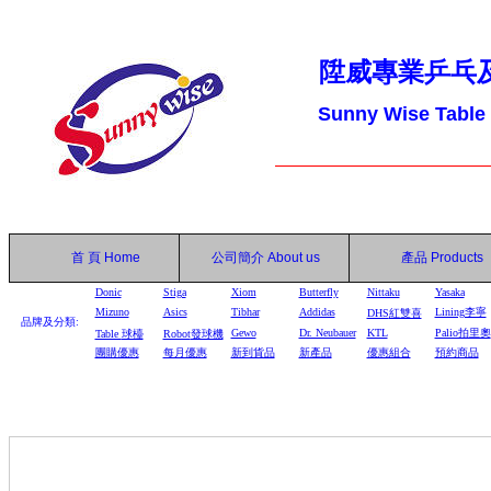
陞威專業乒乓
Sunny Wise Table
首 頁
Home
公司簡介
About us
產品
Products
Donic
Stiga
Xiom
Butterfly
Nittaku
Yasaka
Mizuno
Asics
Tibhar
Addidas
Lining李寧
DHS
紅雙喜
品牌及分類:
Gewo
Dr. Neubauer
KTL
Palio拍里奧
Table
球檯
Robot
發球機
團購優惠
每月優惠
新到貨品
新產品
優惠組合
預約商品