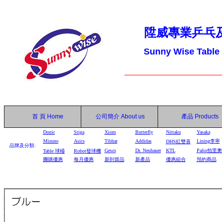
陞威專業乒乓
Sunny Wise Table
首 頁
Home
公司簡介
About us
產品
Products
Donic
Stiga
Xiom
Butterfly
Nittaku
Yasaka
Mizuno
Asics
Tibhar
Addidas
Lining李寧
DHS
紅雙喜
品牌及分類:
Gewo
Dr. Neubauer
KTL
Palio拍里奧
Table
球檯
Robot
發球機
團購優惠
每月優惠
新到貨品
新產品
優惠組合
預約商品