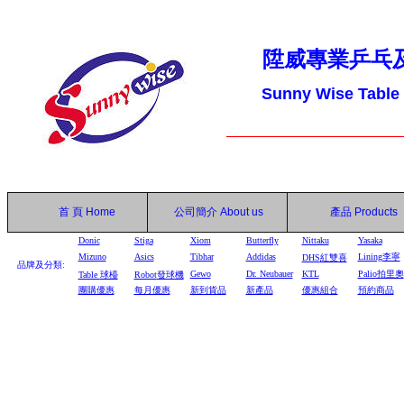
陞威專業乒乓
Sunny Wise Table
首 頁
Home
公司簡介
About us
產品
Products
Donic
Stiga
Xiom
Butterfly
Nittaku
Yasaka
Mizuno
Asics
Tibhar
Addidas
Lining李寧
DHS
紅雙喜
品牌及分類:
Gewo
Dr. Neubauer
KTL
Palio拍里奧
Table
球檯
Robot
發球機
團購優惠
每月優惠
新到貨品
新產品
優惠組合
預約商品