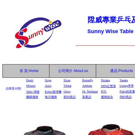
陞威專業乒乓
Sunny Wise Table
首 頁
Home
公司簡介
About us
產品
Products
Donic
Stiga
Xiom
Butterfly
Nittaku
Yasaka
Mizuno
Asics
Tibhar
Addidas
Lining李寧
DHS
紅雙喜
品牌及分類:
Gewo
Dr. Neubauer
KTL
Palio拍里奧
Table
球檯
Robot
發球機
團購優惠
每月優惠
新到貨品
新產品
優惠組合
預約商品