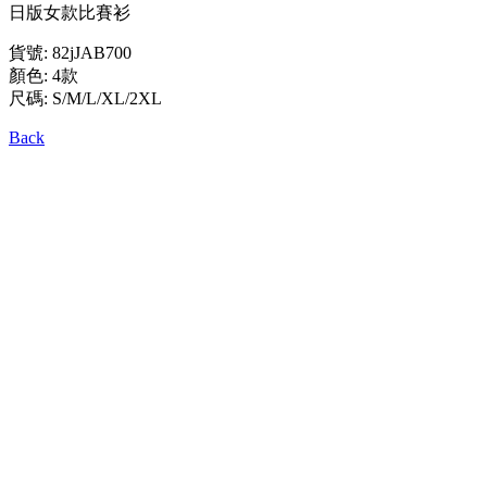
日版女款比賽衫
貨號: 82jJAB700
顏色: 4款
尺碼: S/M/L/XL/2XL
Back