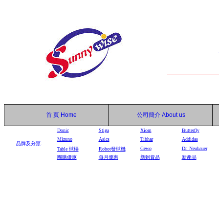
首 頁
Home
公司簡介
About us
Donic
Stiga
Xiom
Butterfly
Mizuno
Asics
Tibhar
Addidas
品牌及分類:
Gewo
Dr. Neubauer
Table
球檯
Robot
發球機
團購優惠
每月優惠
新到貨品
新產品