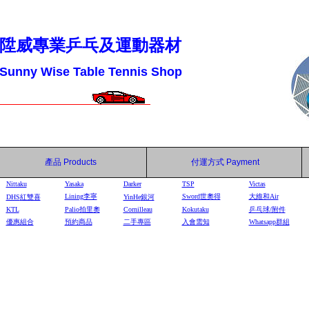
陞威專業乒乓及運動器材
Sunny Wise Table Tennis Shop
產品
Products
付運方式
Payment
Nittaku
Yasaka
Darker
TSP
Victas
Lining李寧
Sword世奧得
大維和Air
DHS
紅雙喜
YinHe
銀河
KTL
Palio拍里奧
Cornilleau
Kokutaku
乒乓球/附件
優惠組合
預約商品
二手專區
入會需知
Whatsapp群組