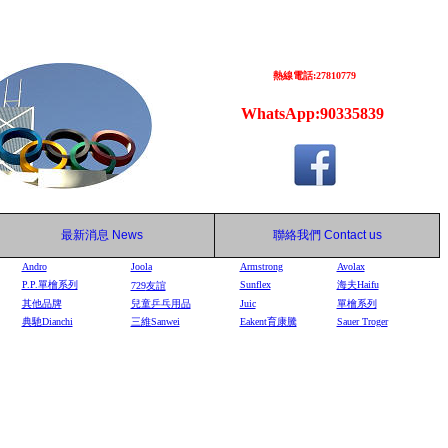
熱線電話:27810779
WhatsApp:90335839
最新消息
News
聯絡我們
Contact us
Andro
Joola
Armstrong
Avolax
P.P.單檜系列
Sunflex
海夫Haifu
729
友誼
其他品牌
兒童乒乓用品
Juic
單檜系列
典馳Dianchi
三維Sanwei
Eakent育康騰
Sauer Troger