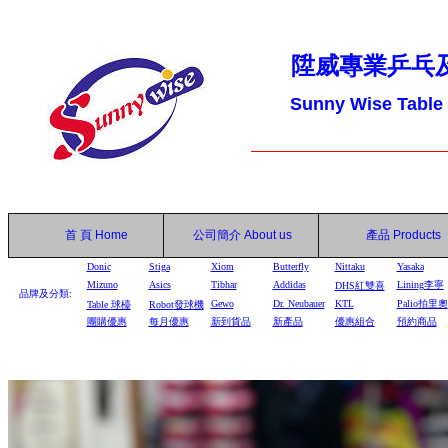
陞威專業乒乓
Sunny Wise Table
首 頁
Home
公司簡介
About us
產品
Products
Donic
Stiga
Xiom
Butterfly
Nittaku
Yasaka
Mizuno
Asics
Tibhar
Addidas
Lining李寧
DHS
紅雙喜
品牌及分類:
Gewo
Dr. Neubauer
KTL
Palio拍里奧
Table
球檯
Robot
發球機
團購優惠
每月優惠
新到貨品
新產品
優惠組合
預約商品