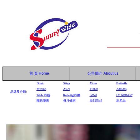
首 頁
Home
公司簡介
About us
Donic
Stiga
Xiom
Butterfly
Mizuno
Asics
Tibhar
Addidas
品牌及分類:
Gewo
Dr. Neubauer
Table
球檯
Robot
發球機
團購優惠
每月優惠
新到貨品
新產品