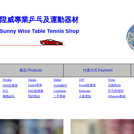
陞威專業乒乓及運動器材
Sunny Wise Table Tennis Shop
產品
Products
付運方式
Payment
Nittaku
Yasaka
Darker
TSP
Victas
Lining李寧
Sword世奧得
大維和Air
DHS
紅雙喜
YinHe
銀河
KTL
Palio拍里奧
Cornilleau
Kokutaku
乒乓球/附件
優惠組合
預約商品
二手專區
入會需知
Whatsapp群組