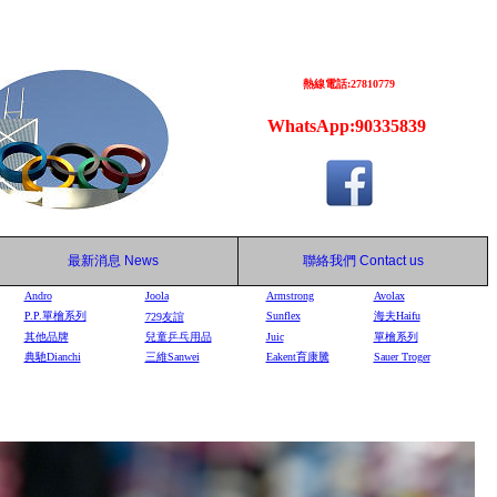
熱線電話:27810779
WhatsApp:90335839
最新消息
News
聯絡我們
Contact us
Andro
Joola
Armstrong
Avolax
P.P.單檜系列
Sunflex
海夫Haifu
729
友誼
其他品牌
兒童乒乓用品
Juic
單檜系列
典馳Dianchi
三維Sanwei
Eakent育康騰
Sauer Troger