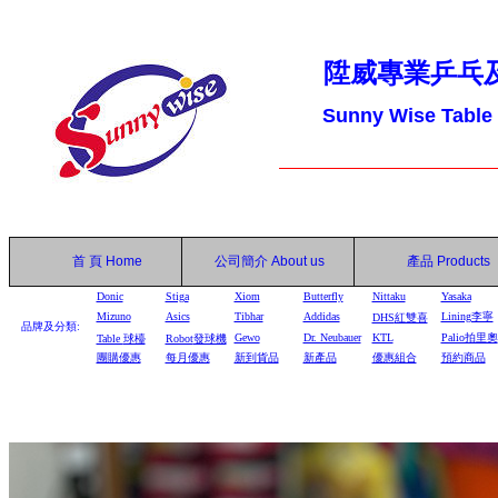
陞威專業乒乓
Sunny Wise Table
首 頁
Home
公司簡介
About us
產品
Products
Donic
Stiga
Xiom
Butterfly
Nittaku
Yasaka
Mizuno
Asics
Tibhar
Addidas
Lining李寧
DHS
紅雙喜
品牌及分類:
Gewo
Dr. Neubauer
KTL
Palio拍里奧
Table
球檯
Robot
發球機
團購優惠
每月優惠
新到貨品
新產品
優惠組合
預約商品