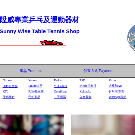
陞威專業乒乓及運動器材
Sunny Wise Table Tennis Shop
產品
Products
付運方式
Payment
Nittaku
Yasaka
Darker
TSP
Victas
Lining李寧
Sword世奧得
大維和Air
DHS
紅雙喜
YinHe
銀河
KTL
Palio拍里奧
Cornilleau
Kokutaku
乒乓球/附件
優惠組合
預約商品
二手專區
入會需知
Whatsapp群組