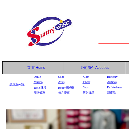
首 頁
Home
公司簡介
About us
Donic
Stiga
Xiom
Butterfly
Mizuno
Asics
Tibhar
Addidas
品牌及分類:
Gewo
Dr. Neubauer
Table
球檯
Robot
發球機
團購優惠
每月優惠
新到貨品
新產品