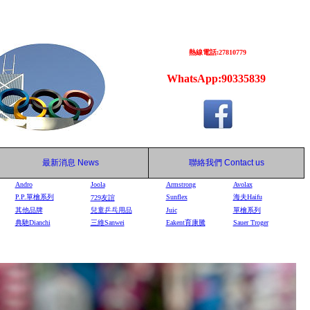
熱線電話:27810779
WhatsApp:90335839
最新消息
News
聯絡我們
Contact us
Andro
Joola
Armstrong
Avolax
P.P.單檜系列
Sunflex
海夫Haifu
729
友誼
其他品牌
兒童乒乓用品
Juic
單檜系列
典馳Dianchi
三維Sanwei
Eakent育康騰
Sauer Troger