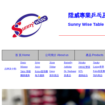
陞威專業乒乓
Sunny Wise Table
首 頁
Home
公司簡介
About us
產品
Products
Donic
Stiga
Xiom
Butterfly
Nittaku
Yasaka
Mizuno
Asics
Tibhar
Addidas
Lining李寧
DHS
紅雙喜
品牌及分類:
Gewo
Dr. Neubauer
KTL
Palio拍里奧
Table
球檯
Robot
發球機
團購優惠
每月優惠
新到貨品
新產品
優惠組合
預約商品