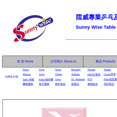
陞威專業乒乓
Sunny Wise Table
首 頁
Home
公司簡介
About us
產品
Products
Donic
Stiga
Xiom
Butterfly
Nittaku
Yasaka
Mizuno
Asics
Tibhar
Addidas
Lining李寧
DHS
紅雙喜
品牌及分類:
Gewo
Dr. Neubauer
KTL
Palio拍里奧
Table
球檯
Robot
發球機
團購優惠
每月優惠
新到貨品
新產品
優惠組合
預約商品