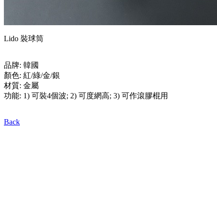
Lido 裝球筒
品牌: 韓國
顏色: 紅/綠/金/銀
材質: 金屬
功能: 1) 可裝4個波; 2) 可度網高; 3) 可作滾膠棍用
Back