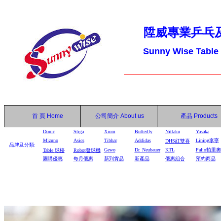
陞威專業乒乓
Sunny Wise Table
首 頁
Home
公司簡介
About us
產品
Products
Donic
Stiga
Xiom
Butterfly
Nittaku
Yasaka
Mizuno
Asics
Tibhar
Addidas
Lining李寧
DHS
紅雙喜
品牌及分類:
Gewo
Dr. Neubauer
KTL
Palio拍里奧
Table
球檯
Robot
發球機
團購優惠
每月優惠
新到貨品
新產品
優惠組合
預約商品