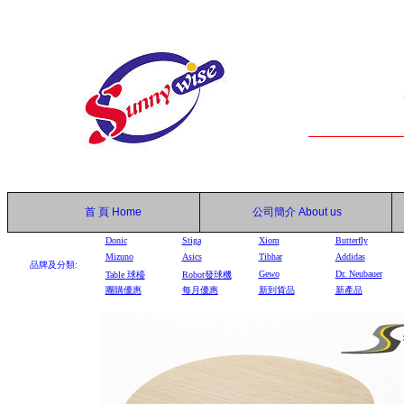
首 頁
Home
公司簡介
About us
Donic
Stiga
Xiom
Butterfly
Mizuno
Asics
Tibhar
Addidas
品牌及分類:
Gewo
Dr. Neubauer
Table
球檯
Robot
發球機
團購優惠
每月優惠
新到貨品
新產品