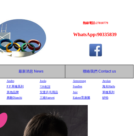
熱線電話:27810779
WhatsApp:90335839
最新消息
News
聯絡我們
Contact us
Andro
Joola
Armstrong
Avolax
P.P.單檜系列
Sunflex
海夫Haifu
729
友誼
其他品牌
兒童乒乓用品
Juic
單檜系列
典馳Dianchi
三維Sanwei
Eakent育康騰
砂拍