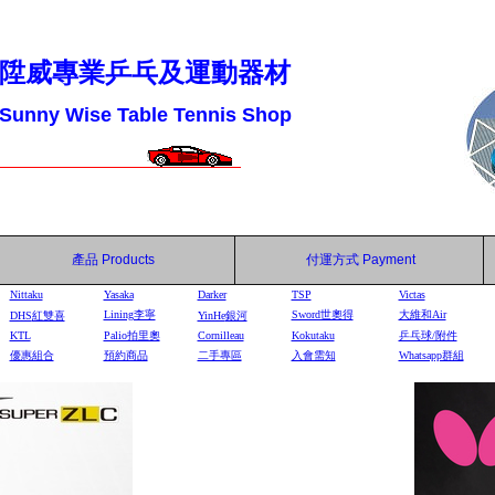
陞威專業乒乓及運動器材
Sunny Wise Table Tennis Shop
產品
Products
付運方式
Payment
Nittaku
Yasaka
Darker
TSP
Victas
Lining李寧
Sword世奧得
大維和Air
DHS
紅雙喜
YinHe
銀河
KTL
Palio拍里奧
Cornilleau
Kokutaku
乒乓球/附件
優惠組合
預約商品
二手專區
入會需知
Whatsapp群組