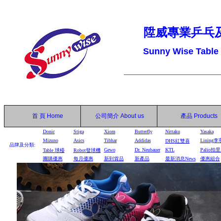
陞威專業乒乓
Sunny Wise Table
首 頁
Home
公司簡介
About us
產品
Products
Donic
Stiga
Xiom
Butterfly
Nittaku
Yasaka
Mizuno
Asics
Tibhar
Addidas
Lining李
DHS
紅雙喜
品牌及分類:
Gewo
Dr. Neubauer
KTL
Palio拍
Table
球檯
Robot
發球機
團購優惠
每月優惠
新到貨品
新產品
最新消息News
優惠組合