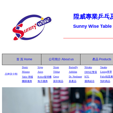
陞威專業乒乓
Sunny Wise Table
首 頁
Home
公司簡介
About us
產品
Products
Donic
Stiga
Xiom
Butterfly
Nittaku
Yasaka
Mizuno
Asics
Tibhar
Addidas
Lining李寧
DHS
紅雙喜
品牌及分類:
Gewo
Dr. Neubauer
KTL
Palio拍里奧
Table
球檯
Robot
發球機
團購優惠
每月優惠
新到貨品
新產品
優惠組合
預約商品