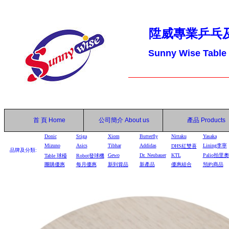
陞威專業乒乓
Sunny Wise Table
首 頁
Home
公司簡介
About us
產品
Products
Donic
Stiga
Xiom
Butterfly
Nittaku
Yasaka
Mizuno
Asics
Tibhar
Addidas
Lining李寧
DHS
紅雙喜
品牌及分類:
Gewo
Dr. Neubauer
KTL
Palio拍里奧
Table
球檯
Robot
發球機
團購優惠
每月優惠
新到貨品
新產品
優惠組合
預約商品