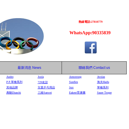
熱線電話:27810779
WhatsApp:90335839
最新消息
News
聯絡我們
Contact us
Andro
Joola
Armstrong
Avolax
P.P.單檜系列
Sunflex
海夫Haifu
729
友誼
其他品牌
兒童乒乓用品
Juic
單檜系列
典馳Dianchi
三維Sanwei
Eakent育康騰
Sauer Troger