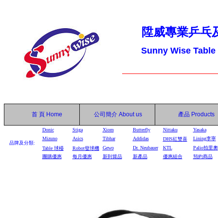
陞威專業乒乓
Sunny Wise Table
首 頁
Home
公司簡介
About us
產品
Products
Donic
Stiga
Xiom
Butterfly
Nittaku
Yasaka
Mizuno
Asics
Tibhar
Addidas
Lining李寧
DHS
紅雙喜
品牌及分類:
Gewo
Dr. Neubauer
KTL
Palio拍里奧
Table
球檯
Robot
發球機
團購優惠
每月優惠
新到貨品
新產品
優惠組合
預約商品