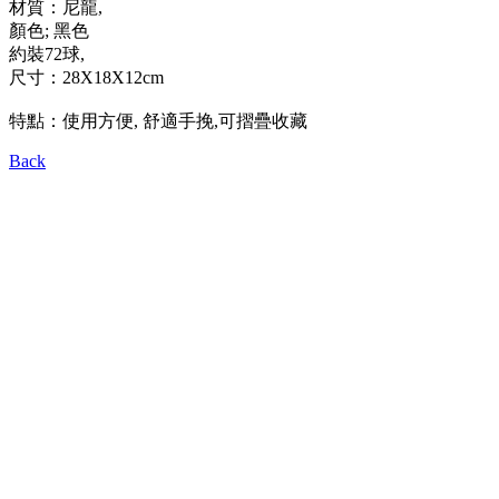
材質：尼龍,
顏色; 黑色
約裝72球,
尺寸：28X18X12cm
特點：使用方便, 舒適手挽,可摺疊收藏
Back