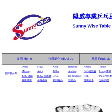
陞威專業乒乓
Sunny Wise Table
首 頁
Home
公司簡介
About us
產品
Products
Donic
Stiga
Xiom
Butterfly
Nittaku
Yasaka
Mizuno
Asics
Tibhar
Addidas
Lining李寧
DHS
紅雙喜
品牌及分類:
Gewo
Dr. Neubauer
KTL
Palio拍里奧
Table
球檯
Robot
發球機
團購優惠
每月優惠
新到貨品
新產品
優惠組合
預約商品