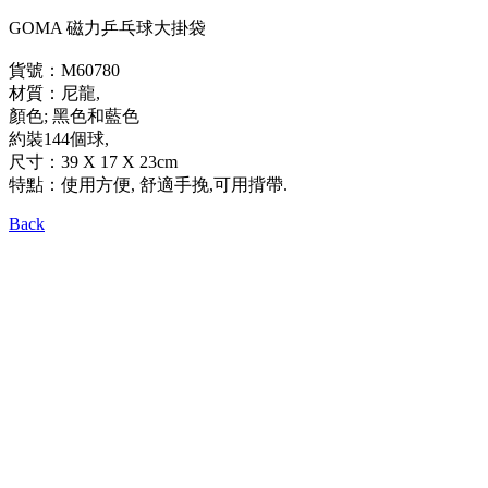
GOMA 磁力乒乓球大掛袋
貨號：M60780
材質：尼龍,
顏色; 黑色和藍色
約裝144個球,
尺寸：39 X 17 X 23cm
特點：使用方便, 舒適手挽,可用揹帶.
Back