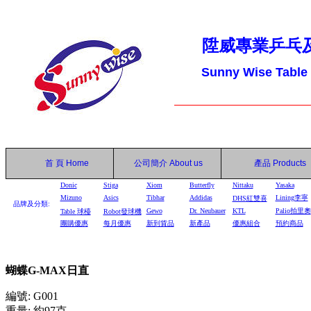
陞威專業乒乓
Sunny Wise Table
首 頁
Home
公司簡介
About us
產品
Products
Donic
Stiga
Xiom
Butterfly
Nittaku
Yasaka
Mizuno
Asics
Tibhar
Addidas
Lining李寧
DHS
紅雙喜
品牌及分類:
Gewo
Dr. Neubauer
KTL
Palio拍里奧
Table
球檯
Robot
發球機
團購優惠
每月優惠
新到貨品
新產品
優惠組合
預約商品
蝴蝶G-MAX日直
編號: G001
重量: 約97克