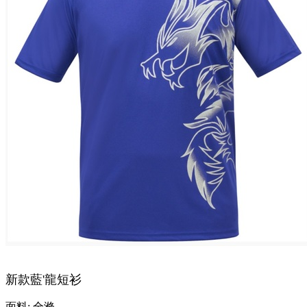
新款藍'龍短衫
面料: 全滌