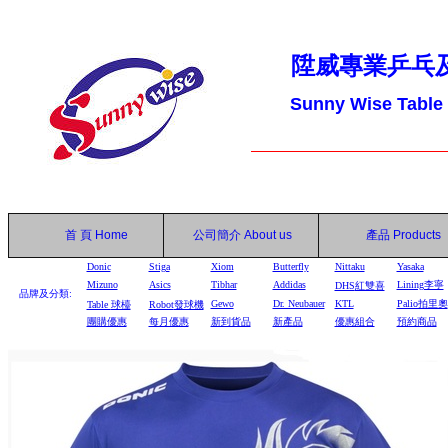
陞威專業乒乓
Sunny Wise Table
首 頁
Home
公司簡介
About us
產品
Products
Donic
Stiga
Xiom
Butterfly
Nittaku
Yasaka
Mizuno
Asics
Tibhar
Addidas
Lining李寧
DHS
紅雙喜
品牌及分類:
Gewo
Dr. Neubauer
KTL
Palio拍里奧
Table
球檯
Robot
發球機
團購優惠
每月優惠
新到貨品
新產品
優惠組合
預約商品