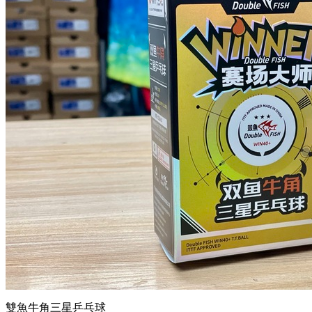
雙魚牛角三星乒乓球