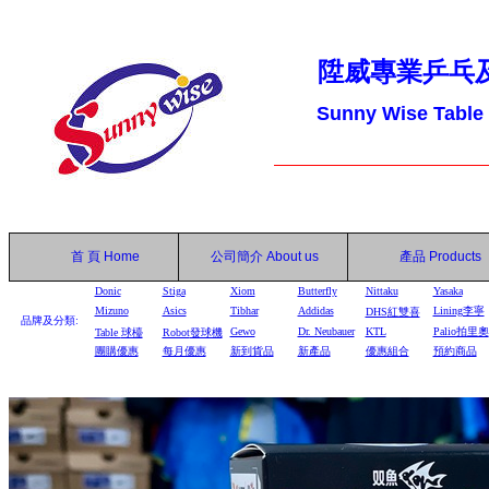
陞威專業乒乓
Sunny Wise Table
首 頁
Home
公司簡介
About us
產品
Products
Donic
Stiga
Xiom
Butterfly
Nittaku
Yasaka
Mizuno
Asics
Tibhar
Addidas
Lining李寧
DHS
紅雙喜
品牌及分類:
Gewo
Dr. Neubauer
KTL
Palio拍里奧
Table
球檯
Robot
發球機
團購優惠
每月優惠
新到貨品
新產品
優惠組合
預約商品