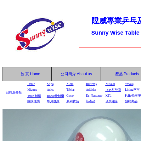
陞威專業乒乓
Sunny Wise Table
首 頁
Home
公司簡介
About us
產品
Products
Donic
Stiga
Xiom
Butterfly
Nittaku
Yasaka
Mizuno
Asics
Tibhar
Addidas
Lining李寧
DHS
紅雙喜
品牌及分類:
Gewo
Dr. Neubauer
KTL
Palio拍里奧
Table
球檯
Robot
發球機
團購優惠
每月優惠
新到貨品
新產品
優惠組合
預約商品