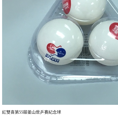
紅雙喜第55屇釜山世乒賽紀念球